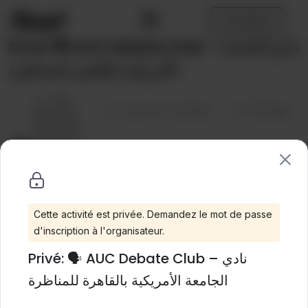
Aller
au
Connexion
contenu
Privé: 🗣️ AUC Debate Club – نادي الجامعة
الأمريكية بالقاهرة للمناظرة
Par
The
Liste de souhaits
Partager
American
University
in Cairo
Catégories :
Club
,
English
,
عربي
Cette activité est privée. Demandez le mot de passe
d'inscription à l'organisateur.
Privé: 🗣️ AUC Debate Club – نادي
الجامعة الأمريكية بالقاهرة للمناظرة