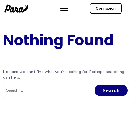
Skip
to
Connexion
content
Nothing Found
It seems we can’t find what you’re looking for. Perhaps searching
can help.
Search
for: