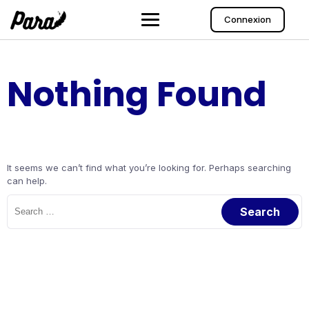
Skip
to
Connexion
content
Nothing Found
It seems we can’t find what you’re looking for. Perhaps searching
can help.
Search
for: